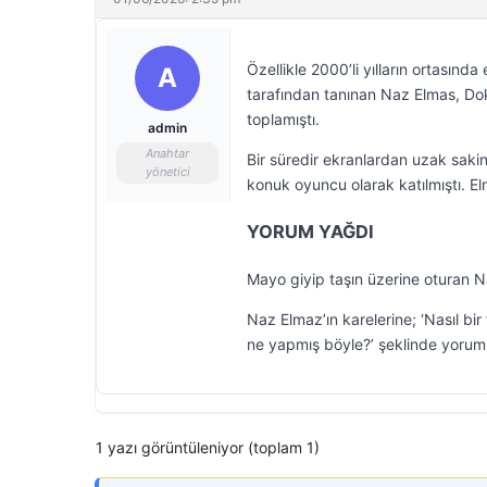
Özellikle 2000’li yılların ortasınd
A
tarafından tanınan Naz Elmas, Dokt
toplamıştı.
admin
Anahtar
Bir süredir ekranlardan uzak saki
yönetici
konuk oyuncu olarak katılmıştı. 
YORUM YAĞDI
Mayo giyip taşın üzerine oturan N
Naz Elmaz’ın karelerine; ‘Nasıl bi
ne yapmış böyle?’ şeklinde yoruml
1 yazı görüntüleniyor (toplam 1)