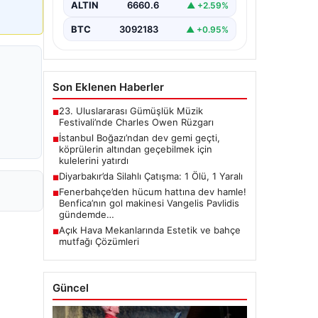
ALTIN
6660.6
▲ +2.59%
BTC
3092183
▲ +0.95%
Son Eklenen Haberler
23. Uluslararası Gümüşlük Müzik
■
Festivali’nde Charles Owen Rüzgarı
İstanbul Boğazı’ndan dev gemi geçti,
■
köprülerin altından geçebilmek için
kulelerini yatırdı
Diyarbakır’da Silahlı Çatışma: 1 Ölü, 1 Yaralı
■
Fenerbahçe’den hücum hattına dev hamle!
■
Benfica’nın gol makinesi Vangelis Pavlidis
gündemde…
Açık Hava Mekanlarında Estetik ve bahçe
■
mutfağı Çözümleri
Güncel