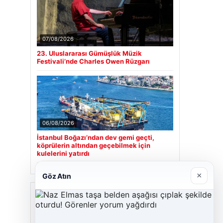
07/08/2026
23. Uluslararası Gümüşlük Müzik
Festivali’nde Charles Owen Rüzgarı
06/08/2026
İstanbul Boğazı’ndan dev gemi geçti,
köprülerin altından geçebilmek için
kulelerini yatırdı
×
Göz Atın
Son Eklenen Firmalar