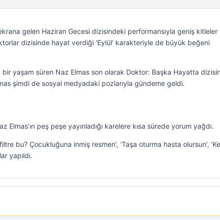
a ekrana gelen Haziran Gecesi dizisindeki performansıyla geniş kitleler
orlar dizisinde hayat verdiği ‘Eylül’ karakteriyle de büyük beğeni
n bir yaşam süren Naz Elmas son olarak Doktor: Başka Hayatta dizisi
Elmas şimdi de sosyal medyadaki pozlarıyla gündeme geldi.
az Elmas’ın peş peşe yayınladığı karelere kısa sürede yorum yağdı.
r filtre bu? Çocukluğuna inmiş resmen’, ‘Taşa oturma hasta olursun’, ‘K
ar yapıldı.