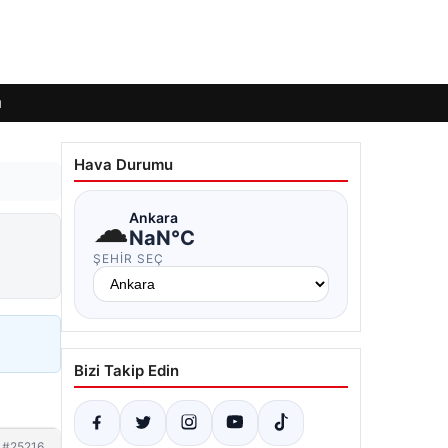
ı
Hava Durumu
☁
Ankara
NaN°C
ŞEHIR SEÇ
Bizi Takip Edin
#25216