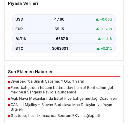
Piyasa Verileri
hamle! Benfica’nın gol makinesi
Vangelis Pavlidis gündemde…
USD
47.60
▲ +0.05%
EUR
55.15
▲ +0.20%
ALTIN
6567.9
▲ +1.11%
BTC
3063601
▲ +0.21%
Son Eklenen Haberler
Diyarbakır’da Silahlı Çatışma: 1 Ölü, 1 Yaralı
■
Fenerbahçe’den hücum hattına dev hamle! Benfica’nın gol
■
makinesi Vangelis Pavlidis gündemde…
Açık Hava Mekanlarında Estetik ve bahçe mutfağı Çözümleri
■
CANLI | Mjallby – Slovan Bratislava Maç Detayları ve Yayın
■
Bilgileri
Göztepe, hazırlık maçında Bodrum FK’yı mağlup etti
■