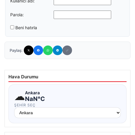
Kullanıcı adı:
Parola:
Beni hatırla
Paylaş:
Hava Durumu
☁
Ankara
NaN°C
ŞEHIR SEÇ