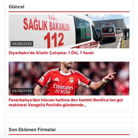
Güncel
05/08/2026
Diyarbakır’da Silahlı Çatışma: 1 Ölü, 1 Yaralı
05/08/2026
Fenerbahçe’den hücum hattına dev hamle! Benfica’nın gol
makinesi Vangelis Pavlidis gündemde…
Son Eklenen Firmalar