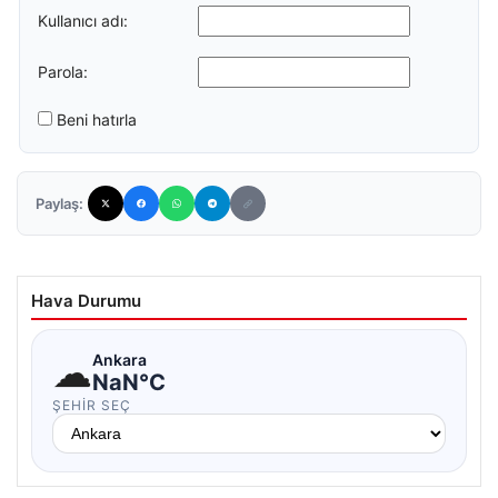
Kullanıcı adı:
Parola:
Beni hatırla
Paylaş:
Hava Durumu
☁
Ankara
NaN°C
ŞEHIR SEÇ