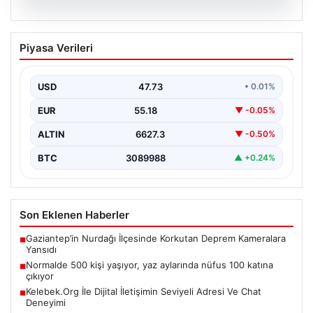
08.08.2026
Normalde 500 kişi yaşıyor, yaz
Piyasa Verileri
aylarında nüfus 100 katına çıkıyor
{ "title": "Kaleiçi'nin Olaylı Yazları: Nüfus Artışının
Gözlemlenmesi", "content": "Antalya'nın tarih ve kültür
USD
47.73
• 0.01%
açısından…
EUR
55.18
▼ -0.05%
ALTIN
6627.3
▼ -0.50%
BTC
3089988
▲ +0.24%
Son Eklenen Haberler
Gaziantep’in Nurdağı İlçesinde Korkutan Deprem Kameralara
■
Yansıdı
Normalde 500 kişi yaşıyor, yaz aylarında nüfus 100 katına
■
çıkıyor
Kelebek.Org İle Dijital İletişimin Seviyeli Adresi Ve Chat
■
Deneyimi