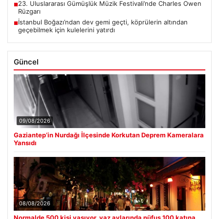
23. Uluslararası Gümüşlük Müzik Festivali’nde Charles Owen
■
Rüzgarı
İstanbul Boğazı’ndan dev gemi geçti, köprülerin altından
■
geçebilmek için kulelerini yatırdı
Güncel
09/08/2026
Gaziantep’in Nurdağı İlçesinde Korkutan Deprem Kameralara
Yansıdı
08/08/2026
Normalde 500 kişi yaşıyor, yaz aylarında nüfus 100 katına